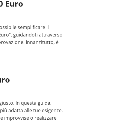
0 Euro
ssibile semplificare il
Euro”, guidandoti attraverso
pprovazione. Innanzitutto, è
uro
iusto. In questa guida,
più adatta alle tue esigenze.
e improvvise o realizzare