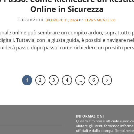
Online in Sicurezza
PUBBLICATO IL
DICEMBRE 31, 2024
DA
CLARA MONTEIRO
onale online può sembrare un compito arduo, soprattutto p
i digitali. Tuttavia, con la giusta guida, è possibile navigare 
 guiderà passo dopo passo: come richiedere un prestito pers
1
2
3
4
…
6
INFORMAZIONI
Questo sito non è ufficiale e non con
aiutare gli utenti fornendo informaz
ufficiali e dalla stampa. Sottoline