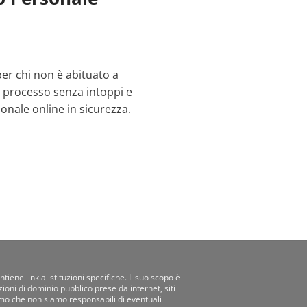
er chi non è abituato a
nel processo senza intoppi e
onale online in sicurezza.
tiene link a istituzioni specifiche. Il suo scopo è
ioni di dominio pubblico prese da internet, siti
iamo che non siamo responsabili di eventuali