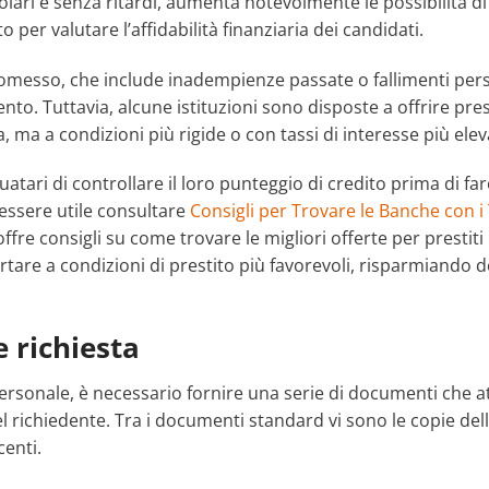
olari e senza ritardi, aumenta notevolmente le possibilità 
to per valutare l’affidabilità finanziaria dei candidati.
omesso, che include inadempienze passate o fallimenti pers
nto. Tuttavia, alcune istituzioni sono disposte a offrire pres
a, ma a condizioni più rigide o con tassi di interesse più eleva
tari di controllare il loro punteggio di credito prima di fare
essere utile consultare
Consigli per Trovare le Banche con i 
offre consigli su come trovare le migliori offerte per prestit
tare a condizioni di prestito più favorevoli, risparmiando 
 richiesta
ersonale, è necessario fornire una serie di documenti che atte
l richiedente. Tra i documenti standard vi sono le copie dell
centi.