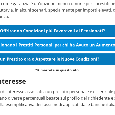
 come garanzia è un’opzione meno comune per i prestiti pe
uttavia, in alcuni scenari, specialmente per importi elevati
anca.
Offriranno Condizioni più Favorevoli ai Pensionati?
onano i Prestiti Personali per chi ha Avuto un Aument
un Prestito ora o Aspettare le Nuove Condizioni?
*Rimarrete su questo sito.
interesse
i di interesse associati a un prestito personale è essenziale 
no diverse percentuali basate sul profilo del richiedente e s
la esemplificativa dei tassi medi applicati dalle banche itali