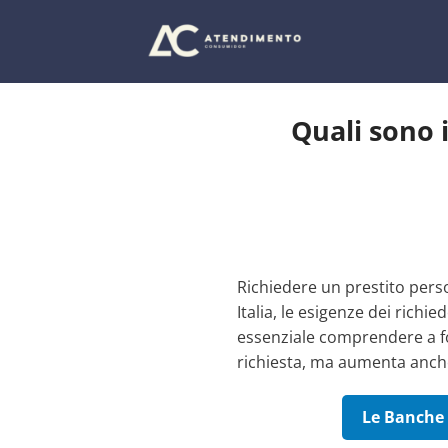
Salta
ai
contenuti
Quali sono i
Richiedere un prestito perso
Italia, le esigenze dei richi
essenziale comprendere a fon
richiesta, ma aumenta anche
Le Banche 