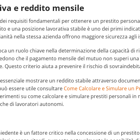
tiva e reddito mensile
o dei requisiti fondamentali per ottenere un prestito person
tito e una posizione lavorativa stabile è uno dei primi indic
anità nella stessa azienda offrono maggiore sicurezza agli ist
ioca un ruolo chiave nella determinazione della capacità di r
hiedono che il pagamento mensile del mutuo non superi una 
e. Questo criterio aiuta a prevenire il rischio di sovraindeb
è essenziale mostrare un reddito stabile attraverso documen
può essere utile consultare
Come Calcolare e Simulare un P
gerimenti su come calcolare e simulare prestiti personali in
iche di lavoratori autonomi.
chiedente è un fattore critico nella concessione di un prestit