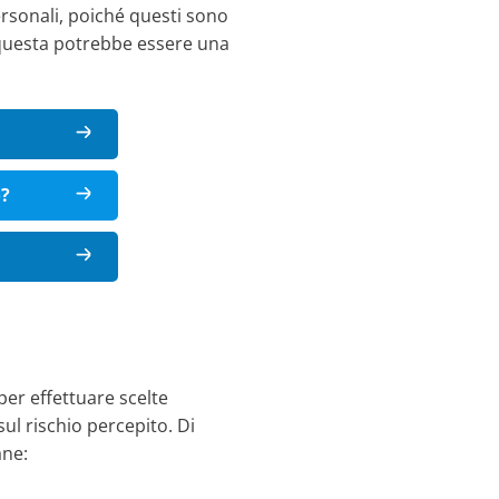
rsonali, poiché questi sono
, questa potrebbe essere una
o?
per effettuare scelte
ul rischio percepito. Di
ane: