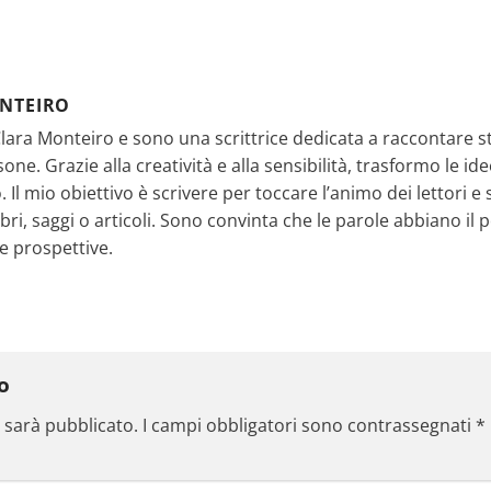
NTEIRO
ara Monteiro e sono una scrittrice dedicata a raccontare sto
sone. Grazie alla creatività e alla sensibilità, trasformo le i
 Il mio obiettivo è scrivere per toccare l’animo dei lettori e s
ibri, saggi o articoli. Sono convinta che le parole abbiano il 
e prospettive.
to
n sarà pubblicato.
I campi obbligatori sono contrassegnati
*