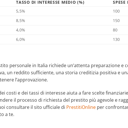
TASSO DI INTERESSE MEDIO (%)
SPESE 
5,5%
100
8,5%
150
4,0%
80
6,0%
130
estito personale in Italia richiede un’attenta preparazione e
ativa, un reddito sufficiente, una storia creditizia positiva 
tenere l’approvazione.
ei costi e dei tassi di interesse aiuta a fare scelte finanzi
ndere il processo di richiesta del prestito più agevole e ra
uoi consultare il sito ufficiale di
PrestitiOnline
per confrontare
to a te.